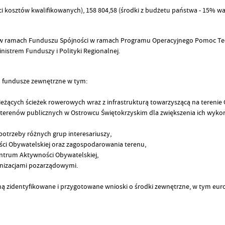
rtości kosztów kwalifikowanych), 158 804,58 (środki z budżetu państwa - 15% 
j w ramach Funduszu Spójności w ramach Programu Operacyjnego Pomoc Tech
istrem Funduszy i Polityki Regionalnej.
o fundusze zewnętrzne w tym:
żących ścieżek rowerowych wraz z infrastrukturą towarzyszącą na terenie 
erenów publicznych w Ostrowcu Świętokrzyskim dla zwiększenia ich wykorzy
otrzeby różnych grup interesariuszy,
ci Obywatelskiej oraz zagospodarowania terenu,
ntrum Aktywności Obywatelskiej,
anizacjami pozarządowymi.
zidentyfikowane i przygotowane wnioski o środki zewnętrzne, w tym europe