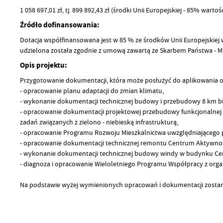
1 058 697,01 zł, tj. 899 892,43 zł (środki Unii Europejskiej - 85% wa
Źródło dofinansowania:
Dotacja współfinansowana jest w 85 % ze środków Unii Europejskie
udzielona została zgodnie z umową zawartą ze Skarbem Państwa - Min
Opis projektu:
Przygotowanie dokumentacji, która może posłużyć do aplikowania 
- opracowanie planu adaptacji do zmian klimatu,
- wykonanie dokumentacji technicznej budowy i przebudowy 8 km bie
- opracowanie dokumentacji projektowej przebudowy funkcjonalnej t
zadań związanych z zielono - niebieską infrastrukturą,
- opracowanie Programu Rozwoju Mieszkalnictwa uwzględniającego p
- opracowanie dokumentacji technicznej remontu Centrum Aktywnoś
- wykonanie dokumentacji technicznej budowy windy w budynku Ce
- diagnoza i opracowanie Wieloletniego Programu Współpracy z org
Na podstawie wyżej wymienionych opracowań i dokumentacji zostaną 