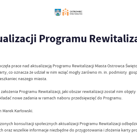
alizacji Programu Rewitaliza
zęła prace nad aktualizacją Programu Rewitalizacji Miasta Ostrowca Święt
rty, co oznacza że udział w nim wziąć mogły zarówno m. in. podmioty gospo
ieszkaniec naszego miasta.
i założenia Programu Rewitalizacji, jaki obszar rewitalizacji został nim ob
i składać nowe zadania w ramach naboru przedsięwzięć do Programu.
n Marek Karłowski.
nych konsultacji społecznych aktualizacji Programu Rewitalizacji odbędzi
h oraz wszelkie informacje niezbędne do przygotowania i złożenia karty pro