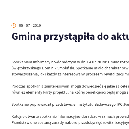
05 - 07 - 2019
Gmina przystąpiła do aktu
Spotkaniem informacyjno-doradczym w dn. 04.07.2019r. Gmina rozpoc
Świętokrzyskiego Dominik Smoliński. Spotkanie miało charakter otwa
stowarzyszenia, jak i każdy zainteresowany procesem rewitalizacji m
Podczas spotkania zainteresowani mogli dowiedzieć się jakie są cele 
również elementy karty projektu, na której beneficjenci będą mogl
Spotkanie poprowadził przedstawiciel Instytutu Badawczego IPC ,Pa
Kolejne otwarte spotkanie informacyjno-doradcze w ramach prowadzo
Przedstawione zostaną zasady naboru przedsięwzięć rewitalizacyjnyc