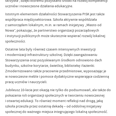
skrzydła”, dzięki któremu pozyskano środki na rozwój kompetencji
uczniów i nowoczesne działania edukacyjne.
Istotnym elementem działalności Stowarzyszenia PISK jest także
współpraca międzysektorowa. Szkoła aktywnie współdziała
z samorządem lokalnym, m.in. w ramach inicjatywy „Miasto od
Nowa”, pokazując, że partnerstwo organizacji pozarządowych
i instytucji publicznych może skutecznie wspierać rozwój lokalnej
społeczności.
Ostatnie lata były również czasem intensywnych inwestycji
i modernizacji infrastruktury szkolnej. Dzięki zaangażowaniu
Stowarzyszenia oraz pozyskiwanym środkom odnowiono dach
budynku, szkolne korytarze, świetlicę, bibliotekę i łazienki.
Zmodernizowano także pracownie przedmiotowe, wyposażając je
w nowoczesne meble i pomoce dydaktyczne wspierające codzienną
pracę uczniów i nauczycieli.
Jubileusz 10-lecia jest okazją nie tylko do podsumowań, ale także do
pokazania roli organizacji społecznych w tworzeniu nowoczesnej
i otwartej edukacji. To również moment refleksji nad drogą, jaką
szkoła przeszła przez ostatnią dekadę – od oddolnej inicjatywy
społecznej do ważnego miejsca integrującego lokalną społeczność.