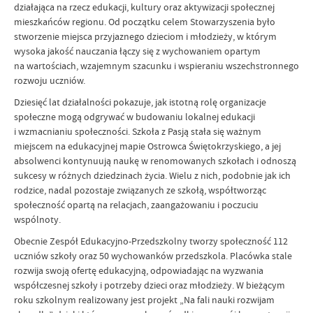
działająca na rzecz edukacji, kultury oraz aktywizacji społecznej
mieszkańców regionu. Od początku celem Stowarzyszenia było
stworzenie miejsca przyjaznego dzieciom i młodzieży, w którym
wysoka jakość nauczania łączy się z wychowaniem opartym
na wartościach, wzajemnym szacunku i wspieraniu wszechstronnego
rozwoju uczniów.
Dziesięć lat działalności pokazuje, jak istotną rolę organizacje
społeczne mogą odgrywać w budowaniu lokalnej edukacji
i wzmacnianiu społeczności. Szkoła z Pasją stała się ważnym
miejscem na edukacyjnej mapie Ostrowca Świętokrzyskiego, a jej
absolwenci kontynuują naukę w renomowanych szkołach i odnoszą
sukcesy w różnych dziedzinach życia. Wielu z nich, podobnie jak ich
rodzice, nadal pozostaje związanych ze szkołą, współtworząc
społeczność opartą na relacjach, zaangażowaniu i poczuciu
wspólnoty.
Obecnie Zespół Edukacyjno-Przedszkolny tworzy społeczność 112
uczniów szkoły oraz 50 wychowanków przedszkola. Placówka stale
rozwija swoją ofertę edukacyjną, odpowiadając na wyzwania
współczesnej szkoły i potrzeby dzieci oraz młodzieży. W bieżącym
roku szkolnym realizowany jest projekt „Na fali nauki rozwijam