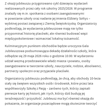
Z okazji jubileuszu przygotowano cykl dziesięciu wydarzeń
realizowanych przez cały rok szkolny 2025/2026. W programie
znalazły się m.in. spotkania z osobami zaangażowanymi
w powstanie szkoły oraz nadanie jej imienia Elżbiety Sołtys –
wybitnej postaci związanej z Ziemią Świętokrzyską. Organizatorzy
podkreślają, że wydarzenia jubileuszowe mają nie tylko
przypominać historię placówki, ale również budować więzi
międzypokoleniowe i wzmacniać lokalną tożsamość.
Kulminacyjnym punktem obchodów będzie uroczysta Gala
Jubileuszowa podsumowująca dekadę działalności szkoły, która
odbędzie się 29 maja 2026 roku o godzinie 10.00. W wydarzeniu
udział wezmą przedstawiciele władz miasta i powiatu, osoby
zaangażowane w tworzenie szkoły, nauczyciele, rodzice, absolwenci,
partnerzy społeczni oraz przyjaciele placówki.
Organizatorzy jubileuszu podkreślają, że chcą, aby obchody 10-lecia
stały się świętem wszystkich osób i środowisk, które przez lata
współtworzyły Szkołę z Pasją – zarówno tych, którzy zapisali
pierwsze karty jej historii, jak i tych, którzy dziś budują jej
teraźniejszość i przyszłość. Jubileusz ma być również okazją do
pokazania, że organizacje pozarządowe mogą skutecznie tworzyć