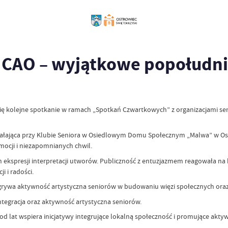
CAO – wyjątkowe popołudni
ę kolejne spotkanie w ramach „Spotkań Czwartkowych” z organizacjami seni
iałająca przy Klubie Seniora w Osiedlowym Domu Społecznym „Malwa” w Os
emocji i niezapomnianych chwil.
h ekspresji interpretacji utworów. Publiczność z entuzjazmem reagowała n
 i radości.
rywa aktywność artystyczna seniorów w budowaniu więzi społecznych oraz 
ntegracja oraz aktywność artystyczna seniorów.
lat wspiera inicjatywy integrujące lokalną społeczność i promujące aktywn