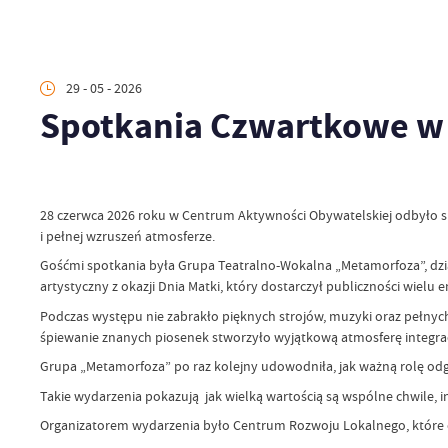
29 - 05 - 2026
Spotkania Czwartkowe w 
28 czerwca 2026 roku w Centrum Aktywności Obywatelskiej odbyło si
i pełnej wzruszeń atmosferze.
Gośćmi spotkania była Grupa Teatralno-Wokalna „Metamorfoza”, dz
artystyczny z okazji Dnia Matki, który dostarczył publiczności wielu 
Podczas występu nie zabrakło pięknych strojów, muzyki oraz pełnyc
śpiewanie znanych piosenek stworzyło wyjątkową atmosferę integracji
Grupa „Metamorfoza” po raz kolejny udowodniła, jak ważną rolę odg
Takie wydarzenia pokazują jak wielką wartością są wspólne chwile, i
Organizatorem wydarzenia było Centrum Rozwoju Lokalnego, które od 