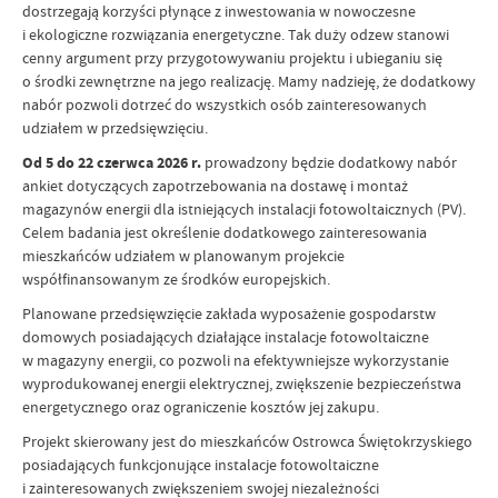
dostrzegają korzyści płynące z inwestowania w nowoczesne
i ekologiczne rozwiązania energetyczne. Tak duży odzew stanowi
cenny argument przy przygotowywaniu projektu i ubieganiu się
o środki zewnętrzne na jego realizację. Mamy nadzieję, że dodatkowy
nabór pozwoli dotrzeć do wszystkich osób zainteresowanych
udziałem w przedsięwzięciu.
Od 5 do 22 czerwca 2026 r.
prowadzony będzie dodatkowy nabór
ankiet dotyczących zapotrzebowania na dostawę i montaż
magazynów energii dla istniejących instalacji fotowoltaicznych (PV).
Celem badania jest określenie dodatkowego zainteresowania
mieszkańców udziałem w planowanym projekcie
współfinansowanym ze środków europejskich.
Planowane przedsięwzięcie zakłada wyposażenie gospodarstw
domowych posiadających działające instalacje fotowoltaiczne
w magazyny energii, co pozwoli na efektywniejsze wykorzystanie
wyprodukowanej energii elektrycznej, zwiększenie bezpieczeństwa
energetycznego oraz ograniczenie kosztów jej zakupu.
Projekt skierowany jest do mieszkańców Ostrowca Świętokrzyskiego
posiadających funkcjonujące instalacje fotowoltaiczne
i zainteresowanych zwiększeniem swojej niezależności