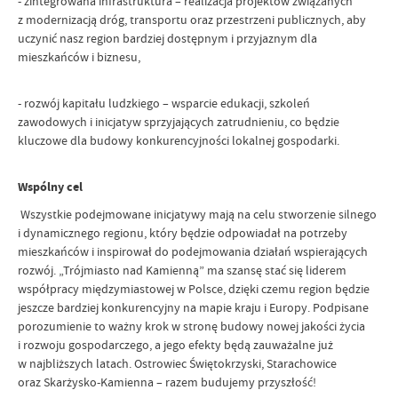
- zintegrowana infrastruktura – realizacja projektów związanych
z modernizacją dróg, transportu oraz przestrzeni publicznych, aby
uczynić nasz region bardziej dostępnym i przyjaznym dla
mieszkańców i biznesu,
- rozwój kapitału ludzkiego – wsparcie edukacji, szkoleń
zawodowych i inicjatyw sprzyjających zatrudnieniu, co będzie
kluczowe dla budowy konkurencyjności lokalnej gospodarki.
Wspólny cel
Wszystkie podejmowane inicjatywy mają na celu stworzenie silnego
i dynamicznego regionu, który będzie odpowiadał na potrzeby
mieszkańców i inspirował do podejmowania działań wspierających
rozwój. „Trójmiasto nad Kamienną” ma szansę stać się liderem
współpracy międzymiastowej w Polsce, dzięki czemu region będzie
jeszcze bardziej konkurencyjny na mapie kraju i Europy. Podpisane
porozumienie to ważny krok w stronę budowy nowej jakości życia
i rozwoju gospodarczego, a jego efekty będą zauważalne już
w najbliższych latach. Ostrowiec Świętokrzyski, Starachowice
oraz Skarżysko-Kamienna – razem budujemy przyszłość!