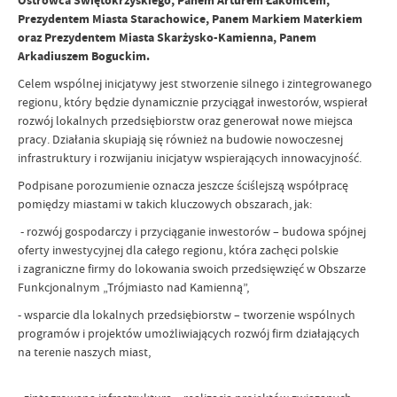
Ostrowca Świętokrzyskiego, Panem Arturem Łakomcem,
Prezydentem Miasta Starachowice, Panem Markiem Materkiem
oraz Prezydentem Miasta Skarżysko-Kamienna, Panem
Arkadiuszem Boguckim.
Celem wspólnej inicjatywy jest stworzenie silnego i zintegrowanego
regionu, który będzie dynamicznie przyciągał inwestorów, wspierał
rozwój lokalnych przedsiębiorstw oraz generował nowe miejsca
pracy. Działania skupiają się również na budowie nowoczesnej
infrastruktury i rozwijaniu inicjatyw wspierających innowacyjność.
Podpisane porozumienie oznacza jeszcze ściślejszą współpracę
pomiędzy miastami w takich kluczowych obszarach, jak:
- rozwój gospodarczy i przyciąganie inwestorów – budowa spójnej
oferty inwestycyjnej dla całego regionu, która zachęci polskie
i zagraniczne firmy do lokowania swoich przedsięwzięć w Obszarze
Funkcjonalnym „Trójmiasto nad Kamienną”,
- wsparcie dla lokalnych przedsiębiorstw – tworzenie wspólnych
programów i projektów umożliwiających rozwój firm działających
na terenie naszych miast,