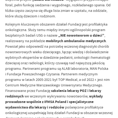
fotel, pełni funkcję siedzenia i wygodnego, rozkładanego spania. Od
łóżka często zaczyna się długa lista zmian w szpitalu, na oddziale,
które służą dzieciom i rodzinom.
Kolejnym kluczowym obszarem działań Fundacji jest profilaktyka
onkologiczna. Służy temu między innymi ogólnopolski program
bezpłatnych badań USG o nazwie
„NIE nowotworom u dzieci”
,
realizowany na pokładzie
mobilnych ambulansów medycznych
.
Powstał jako odpowiedź na potrzebę wczesnej diagnostyki chorób
nowotworowych wieku dziecięcego, łącząc wiedzę i doświadczenie
wybitnych ekspertów w dziedzinie pediatrii, onkologii i hematologii
dziecięcej oraz radiologii, którzy czuwają nad najwyższą jakością
programu. Partnerami programu są ALAB laboratoria, MAN Polska
i Fundacja Powszechnego Czytania. Partnerem medycznym
programu w latach 2005-2021 był TOP Medical, a od 2022 r. jest nim
Centrum Medyczne Warszawskiego Uniwersytetu Medycznego.
Finansowane przez Fundację
szkolenia lekarzy POZ i lekarzy
rodzinnych
we wczesnym wykrywaniu nowotworów,
wykłady
prowadzone wspólnie z IFMSA Poland i specjalistyczne
wydawnictwa dla lekarzy i rodziców
poświęcone profilaktyce
onkologicznej uzupełniają listę działań Fundacji w obszarze wczesnej