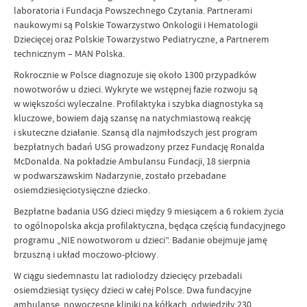
laboratoria i Fundacja Powszechnego Czytania. Partnerami
naukowymi są Polskie Towarzystwo Onkologii i Hematologii
Dziecięcej oraz Polskie Towarzystwo Pediatryczne, a Partnerem
technicznym – MAN Polska.
Rokrocznie w Polsce diagnozuje się około 1300 przypadków
nowotworów u dzieci. Wykryte we wstępnej fazie rozwoju są
w większości wyleczalne. Profilaktyka i szybka diagnostyka są
kluczowe, bowiem dają szansę na natychmiastową reakcję
i skuteczne działanie. Szansą dla najmłodszych jest program
bezpłatnych badań USG prowadzony przez Fundację Ronalda
McDonalda. Na pokładzie Ambulansu Fundacji, 18 sierpnia
w podwarszawskim Nadarzynie, zostało przebadane
osiemdziesięciotysięczne dziecko.
Bezpłatne badania USG dzieci między 9 miesiącem a 6 rokiem życia
to ogólnopolska akcja profilaktyczna, będąca częścią fundacyjnego
programu „NIE nowotworom u dzieci”. Badanie obejmuje jamę
brzuszną i układ moczowo-płciowy.
W ciągu siedemnastu lat radiolodzy dziecięcy przebadali
osiemdziesiąt tysięcy dzieci w całej Polsce. Dwa fundacyjne
ambulanse, nowoczesne kliniki na kółkach, odwiedziły 230