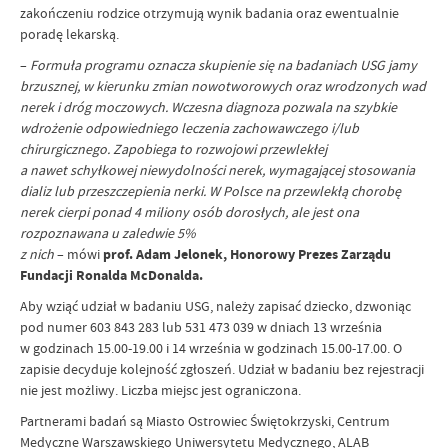
zakończeniu rodzice otrzymują wynik badania oraz ewentualnie
poradę lekarską.
–
Formuła programu oznacza skupienie się na badaniach USG jamy
brzusznej, w kierunku zmian nowotworowych oraz wrodzonych wad
nerek i dróg moczowych. Wczesna diagnoza pozwala na szybkie
wdrożenie odpowiedniego leczenia zachowawczego i/lub
chirurgicznego. Zapobiega to rozwojowi przewlekłej
a nawet schyłkowej niewydolności nerek, wymagającej stosowania
dializ lub przeszczepienia nerki. W Polsce na przewlekłą chorobę
nerek cierpi ponad 4 miliony osób dorosłych, ale jest ona
rozpoznawana u zaledwie 5%
z nich
– mówi
prof. Adam Jelonek, Honorowy Prezes Zarządu
Fundacji Ronalda McDonalda.
Aby wziąć udział w badaniu USG, należy zapisać dziecko, dzwoniąc
pod numer 603 843 283 lub 531 473 039 w dniach 13 września
w godzinach 15.00-19.00 i 14 września w godzinach 15.00-17.00. O
zapisie decyduje kolejność zgłoszeń. Udział w badaniu bez rejestracji
nie jest możliwy. Liczba miejsc jest ograniczona.
Partnerami badań są Miasto Ostrowiec Świętokrzyski, Centrum
Medyczne Warszawskiego Uniwersytetu Medycznego, ALAB