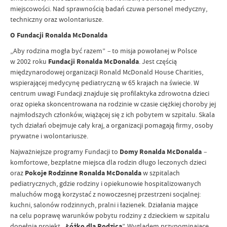
miejscowości. Nad sprawnością badań czuwa personel medyczny,
techniczny oraz wolontariusze.
O Fundacji Ronalda McDonalda
„Aby rodzina mogła być razem”
–
to misja powołanej w Polsce
w 2002 roku
Fundacji Ronalda McDonalda
. Jest częścią
międzynarodowej organizacji Ronald McDonald House Charities,
wspierającej medycynę pediatryczną w 65 krajach na świecie. W
centrum uwagi Fundacji znajduje się profilaktyka zdrowotna dzieci
oraz opieka skoncentrowana na rodzinie w czasie ciężkiej choroby jej
najmłodszych członków, wiążącej się z ich pobytem w szpitalu. Skala
tych działań obejmuje cały kraj, a organizacji pomagają firmy, osoby
prywatne i wolontariusze.
Najważniejsze programy Fundacji to
Domy Ronalda McDonalda
–
komfortowe, bezpłatne miejsca dla rodzin długo leczonych dzieci
oraz
Pokoje Rodzinne Ronalda McDonalda
w szpitalach
pediatrycznych, gdzie rodziny i opiekunowie hospitalizowanych
maluchów mogą korzystać z nowoczesnej przestrzeni socjalnej:
kuchni, salonów rodzinnych, pralni i łazienek. Działania mające
na celu poprawę warunków pobytu rodziny z dzieckiem w szpitalu
dopełnia projekt
„Łóżko dla Rodzica
”. Wyglądem przypominające