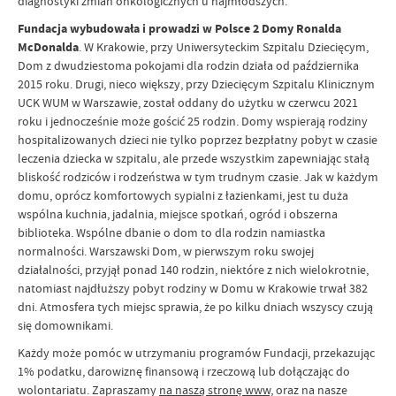
diagnostyki zmian onkologicznych u najmłodszych.
Fundacja wybudowała i prowadzi w Polsce 2 Domy Ronalda
McDonalda
. W Krakowie, przy Uniwersyteckim Szpitalu Dziecięcym,
Dom z dwudziestoma pokojami dla rodzin działa od października
2015 roku. Drugi, nieco większy, przy Dziecięcym Szpitalu Klinicznym
UCK WUM w Warszawie, został oddany do użytku w czerwcu 2021
roku i jednocześnie może gościć 25 rodzin. Domy wspierają rodziny
hospitalizowanych dzieci nie tylko poprzez bezpłatny pobyt w czasie
leczenia dziecka w szpitalu, ale przede wszystkim zapewniając stałą
bliskość rodziców i rodzeństwa w tym trudnym czasie. Jak w każdym
domu, oprócz komfortowych sypialni z łazienkami, jest tu duża
wspólna kuchnia, jadalnia, miejsce spotkań, ogród i obszerna
biblioteka. Wspólne dbanie o dom to dla rodzin namiastka
normalności. Warszawski Dom, w pierwszym roku swojej
działalności, przyjął ponad 140 rodzin, niektóre z nich wielokrotnie,
natomiast najdłuższy pobyt rodziny w Domu w Krakowie trwał 382
dni. Atmosfera tych miejsc sprawia, że po kilku dniach wszyscy czują
się domownikami.
Każdy może pomóc w utrzymaniu programów Fundacji, przekazując
1% podatku, darowiznę finansową i rzeczową lub dołączając do
wolontariatu. Zapraszamy
na naszą stronę www,
oraz na nasze