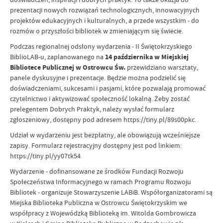
prezentacji nowych rozwiązań technologicznych, innowacyjnych
projektów edukacyjnych i kulturalnych, a przede wszystkim - do
rozmów o przyszłości bibliotek w zmieniającym się świecie.
Podczas regionalnej odsłony wydarzenia - II Świętokrzyskiego
BiblioLAB-u, zaplanowanego na
14 października w Miejskiej
Bibliotece Publicznej w Ostrowcu Św.
przewidziano warsztaty,
panele dyskusyjne i prezentacje. Będzie można podzielić się
doświadczeniami, sukcesami i pasjami, które pozwalają promować
czytelnictwo i aktywizować społeczność lokalną. Żeby zostać
prelegentem Dobrych Praktyk, należy wysłać formularz
zgłoszeniowy, dostępny pod adresem https://tiny.pl/89s00pkc.
Udział w wydarzeniu jest bezpłatny, ale obowiązują wcześniejsze
zapisy. Formularz rejestracyjny dostępny jest pod linkiem:
https://tiny.pl/yy07tk54
Wydarzenie - dofinansowane ze środków Fundacji Rozwoju
Społeczeństwa Informacyjnego w ramach Programu Rozwoju
Bibliotek - organizuje Stowarzyszenie LABiB. Współorganizatorami są
Miejska Biblioteka Publiczna w Ostrowcu Świętokrzyskim we
współpracy z Wojewódzką Biblioteką im. Witolda Gombrowicza