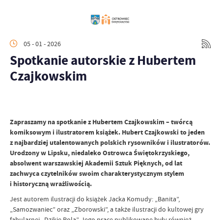
05 - 01 - 2026
Spotkanie autorskie z Hubertem
Czajkowskim
Zapraszamy na spotkanie z Hubertem Czajkowskim – twórcą
komiksowym i ilustratorem książek. Hubert Czajkowski to jeden
z najbardziej utalentowanych polskich rysowników i ilustratorów.
Urodzony w Lipsku, niedaleko Ostrowca Świętokrzyskiego,
absolwent warszawskiej Akademii Sztuk Pięknych, od lat
zachwyca czytelników swoim charakterystycznym stylem
i historyczną wrażliwością.
Jest autorem ilustracji do książek Jacka Komudy: „Banita”,
„Samozwaniec” oraz „Zborowski”, a także ilustracji do kultowej gry
fabularnej „Dzikie Pola”. Jego prace publikowane były również