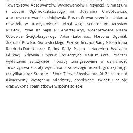
Towarzystwo Absolwentów, Wychowanków i Przyjaciół Gimnazjum
i Liceum Ogólnokształcącego im. Joachima Chreptowicza,
a uroczyste otwarcie zainicjowała Prezes Stowarzyszenia – Jolanta
Chwałek. W uroczystościach udział wzięli Senator RP Jarosław
Rusiecki, Poseł na Sejm RP Andrzej Kryj, Wiceprezydent Miasta
Ostrowca Świętokrzyskiego Artur Łakomiec, Marzena Dębniak
Starosta Powiatu Ostrowieckiego, Przewodnicząca Rady Miasta Irena
Renduda-Dudek oraz Radny Rady Miasta i Naczelnik Wydziału
Edukacji, Zdrowia i Spraw Społecznych Mariusz Łata. Podczas
wydarzenia założyciele i osoby zaangażowane w działalność
Towarzystwa zostały wyróżnione za szczególne zasługi otrzymując
certyfikat oraz Srebrne i Złote Tarcze Absolwenta. XI Zjazd został
uświetniony występem młodzieży, absolwenci zwiedzili szkołę
oraz wykonali pamiątkowe wspólne zdjęcie.