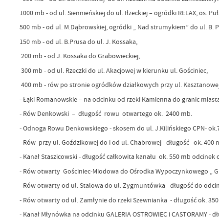
1000 mb - od ul. Siennieńskiej do ul. Iłżeckiej – ogródki RELAX, os. 
500 mb - od ul. M.Dąbrowskiej, ogródki „ Nad strumykiem” do ul. B
150 mb - od ul. B.Prusa do ul. J. Kossak
200 mb - od J. Kossaka do Grabowieckie
300 mb - od ul. Rzeczki do ul. Akacjowej w kierunku ul. Gośc
400 mb - rów po stronie ogródków działkowych przy ul. Kasz
- Łąki Romanowskie – na odcinku od rzeki Kamie
- Rów Denkowski – długość rowu otwartego ok. 2400 mb.
- Odnoga Rowu Denkowskiego - skosem do ul. J.Kilińskiego CPN- ok
- Rów przy ul. Goździkowej do i od ul. Chabrowej - długość ok. 400
- Kanał Staszicowski - długość całkowita kanału ok. 550 mb odcine
- Rów otwarty Gościniec-Miodowa do Ośrodka Wypoczynkowego „ Gu
- Rów otwarty od ul. Stalowa do ul. Zygmuntówka - długość do odc
- Rów otwarty od ul. Zamłynie do rzeki Szewnianka - długo
- Kanał Młynówka na odcinku GALERIA OSTROWIEC i CASTORAMY - dłu