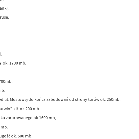
Pułanki,
. Prusa,
a,
j,
iniec,
tanowej,
nna do granic miasta ok. 1700 mb.
.700mb.
 mb.
k od ul. Mostowej do końca zabudowań od strony torów ok. 250mb.
twin”- dł. ok.200 mb.
inka zarurowanego ok.1600 mb,
ść ok. 350 mb.
gość ok. 500 mb.