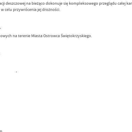
acji deszczowej na bieżąco dokonuje się kompleksowego przeglądu całej kana
w celu przywrócenia jej drożności.
,
owych na terenie Miasta Ostrowca Świętokrzyskiego.
:
na,
aszów, ,
onia,
opada,
kiej,
j,
Siennieńskiej,
 do ul. Siennieńskiej,
eszkałym,