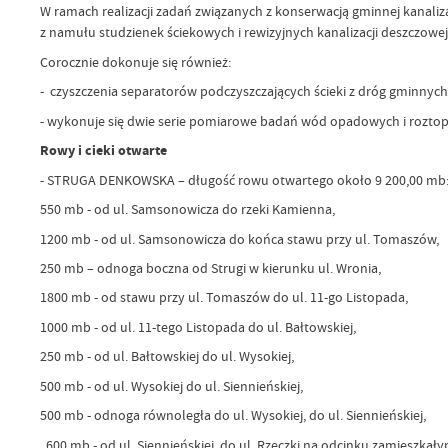
W ramach realizacji zadań związanych z konserwacją gminnej kanaliz
z namułu studzienek ściekowych i rewizyjnych kanalizacji deszczowej 
Corocznie dokonuje się również:
- czyszczenia separatorów podczyszczających ścieki z dróg gminnych
- wykonuje się dwie serie pomiarowe badań wód opadowych i roztop
Rowy i cieki otwarte
- STRUGA DENKOWSKA – długość rowu otwartego około 9 200,00 mb
550 mb - od ul. Samsonowicza do rzeki Kamien
1200 mb - od ul. Samsonowicza do końca stawu przy ul. Tom
250 mb – odnoga boczna od Strugi w kierunku ul. Wr
1800 mb - od stawu przy ul. Tomaszów do ul. 11-go List
1000 mb - od ul. 11-tego Listopada do ul. Bałtows
250 mb - od ul. Bałtowskiej do ul. Wysokie
500 mb - od ul. Wysokiej do ul. 
500 mb - odnoga równoległa do ul. Wysokiej,
600 mb - od ul. Siennieńskiej do ul. Rzeczki na odcinku zami