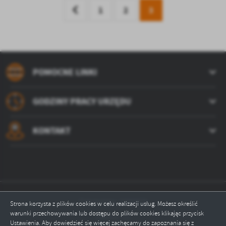
1
2
3
POMOCNE LINKI
GODZINY PRACY URZĘDU
KONTAKT
Odwiedzin: 1595978
Strona korzysta z plików cookies w celu realizacji usług. Możesz określić
warunki przechowywania lub dostępu do plików cookies klikając przycisk
Online: 11
Ustawienia. Aby dowiedzieć się więcej zachęcamy do zapoznania się z