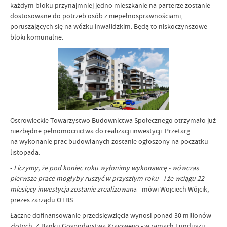
każdym bloku przynajmniej jedno mieszkanie na parterze zostanie
dostosowane do potrzeb osób z niepełnosprawnościami,
poruszających się na wózku inwalidzkim. Będą to niskoczynszowe
bloki komunalne.
Ostrowieckie Towarzystwo Budownictwa Społecznego otrzymało już
niezbędne pełnomocnictwa do realizacji inwestycji. Przetarg
na wykonanie prac budowlanych zostanie ogłoszony na początku
listopada.
-
Liczymy, że pod koniec roku wyłonimy wykonawcę - wówczas
pierwsze prace mogłyby ruszyć w przyszłym roku - i że wciągu 22
miesięcy inwestycja zostanie zrealizowan
a - mówi Wojciech Wójcik,
prezes zarządu OTBS.
Łączne dofinansowanie przedsięwzięcia wynosi ponad 30 milionów
złotych. Z Banku Gospodarstwa Krajowego - w ramach Funduszu