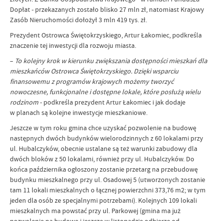
Dopłat - przekazanych zostało blisko 27 mln zł, natomiast Krajowy
Zasób Nieruchomości dołożył 3 mln 419 tys. zł.
Prezydent Ostrowca Świętokrzyskiego, Artur Łakomiec, podkreśla
znaczenie tej inwestycji dla rozwoju miasta.
–
To kolejny krok w kierunku zwiększania dostępności mieszkań dla
mieszkańców Ostrowca Świętokrzyskiego. Dzięki wsparciu
finansowemu z programów krajowych możemy tworzyć
nowoczesne, funkcjonalne i dostępne lokale, które posłużą wielu
rodzinom
- podkreśla prezydent Artur Łakomiec i jak dodaje
w planach są kolejne inwestycje mieszkaniowe.
Jeszcze w tym roku gmina chce uzyskać pozwolenie na budowę
następnych dwóch budynków wielorodzinnych z 60 lokalami przy
ul. Hubalczyków, obecnie ustalane są też warunki zabudowy dla
dwóch bloków z 50 lokalami, również przy ul. Hubalczyków. Do
końca października ogłoszony zostanie przetarg na przebudowę
budynku mieszkalnego przy ul. Osadowej 5 (utworzonych zostanie
tam 11 lokali mieszkalnych o łącznej powierzchni 373,76 m2; w tym
jeden dla osób ze specjalnymi potrzebami). Kolejnych 109 lokali
mieszkalnych ma powstać przy ul. Parkowej (gmina ma już
pozwolenie na budowę i jeszcze w listopadzie odbierze od