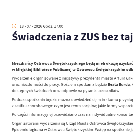
13 - 07 - 2026 Godz. 17:00
Świadczenia z ZUS bez ta
Mieszkańcy Ostrowca Świętokrzyskiego będą mieli okazję uzyskać 
w Miejskiej Bibliotece Publicznej w Ostrowcu Świętokrzyskim odb
Wydarzenie organizowane z inicjatywy prezydenta miasta Artura Ł
oraz niezdolności do pracy. Gościem spotkania będzie
Beata Burda
,
dostępnych świadczeń oraz odpowie na pytania uczestników.
Podczas spotkania będzie można dowiedzieć się m.in.: komu przysługu
z zasiłku chorobowego: czym jest renta socjalna; jakie formy wspa
Po części informacyjnej przewidziano czas na indywidualne konsulta
Organizatorami wydarzenia są Urząd Miasta Ostrowca Świętokrzyskieg
Epidemiologiczna w Ostrowcu Świętokrzyskim. Wstęp na spotkanie je