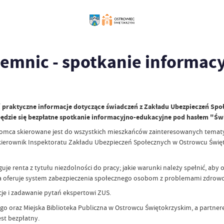
jemnic - spotkanie informac
praktyczne informacje dotyczące świadczeń z Zakładu Ubezpieczeń Społec
ędzie się bezpłatne spotkanie informacyjno-edukacyjne pod hasłem "Świ
akomca skierowane jest do wszystkich mieszkańców zainteresowanych temat
 kierownik Inspektoratu Zakładu Ubezpieczeń Społecznych w Ostrowcu Święt
je renta z tytułu niezdolności do pracy; jakie warunki należy spełnić, aby 
rcia oferuje system zabezpieczenia społecznego osobom z problemami zdro
cje i zadawanie pytań ekspertowi ZUS.
o oraz Miejska Biblioteka Publiczna w Ostrowcu Świętokrzyskim, a partnere
st bezpłatny.