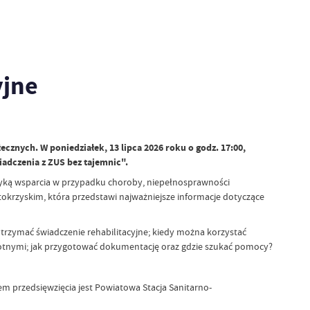
yjne
znych. W poniedziałek, 13 lipca 2026 roku o godz. 17:00,
adczenia z ZUS bez tajemnic".
yką wsparcia w przypadku choroby, niepełnosprawności
okrzyskim, która przedstawi najważniejsze informacje dotyczące
otrzymać świadczenie rehabilitacyjne; kiedy można korzystać
wotnymi; jak przygotować dokumentację oraz gdzie szukać pomocy?
m przedsięwzięcia jest Powiatowa Stacja Sanitarno-