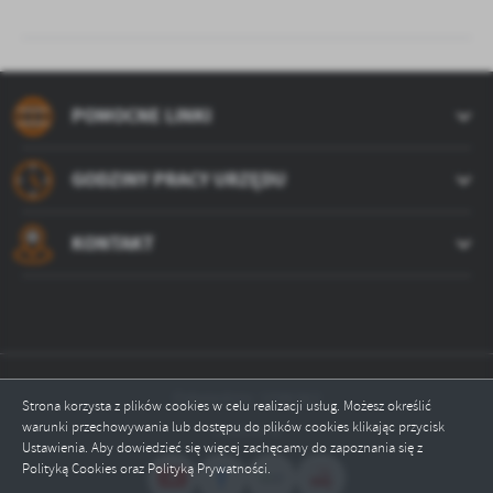
POMOCNE LINKI
GODZINY PRACY URZĘDU
KONTAKT
Odwiedzin: 1596362
Strona korzysta z plików cookies w celu realizacji usług. Możesz określić
warunki przechowywania lub dostępu do plików cookies klikając przycisk
Online: 4
Ustawienia. Aby dowiedzieć się więcej zachęcamy do zapoznania się z
Polityką Cookies oraz Polityką Prywatności.