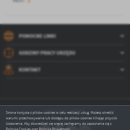
WIĘCEJ
POMOCNE LINKI
GODZINY PRACY URZĘDU
KONTAKT
Odwiedzin: 1596440
Strona korzysta z plików cookies w celu realizacji usług. Możesz określić
warunki przechowywania lub dostępu do plików cookies klikając przycisk
Online: 2
Ustawienia. Aby dowiedzieć się więcej zachęcamy do zapoznania się z
Polityką Cookies oraz Polityką Prywatności.