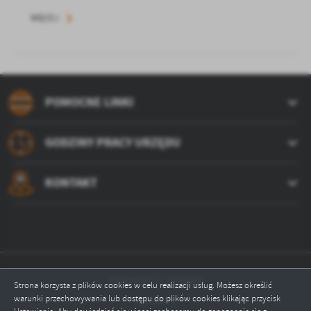
WIĘCEJ
POMOCNE LINKI
GODZINY PRACY URZĘDU
KONTAKT
Odwiedzin: 1596689
Strona korzysta z plików cookies w celu realizacji usług. Możesz określić
warunki przechowywania lub dostępu do plików cookies klikając przycisk
Online: 1