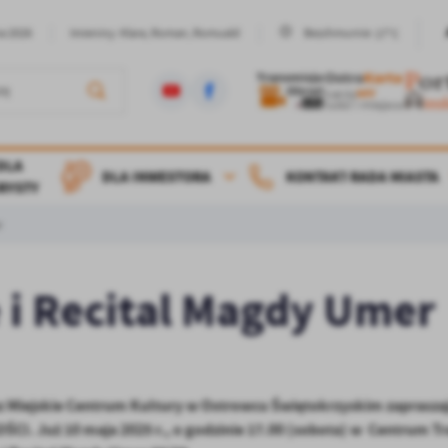
17°C
ia 2026
Imieniny: Klara, Roman, Romuald
Bezchmurnie
DLA
DLA INWESTORA
KONTAKT
RADA MIASTA
RYSTY
r
 i Recital Magdy Umer
 Miejskie Centrum Kultury w Ostrowcu Świętokrzyskim zapraszaj
 Już 10 maja 2025 r., o godzinie 17.00 (sobota) w Centrum Tr