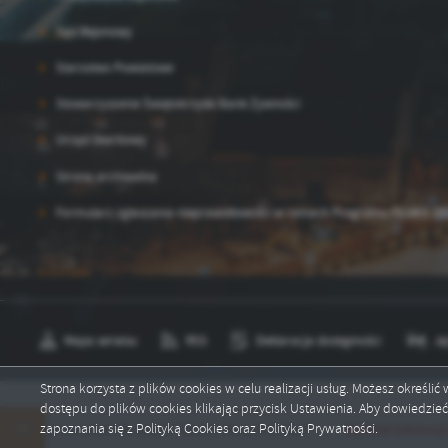
Sąd Rejonowy
Starostwo Powiatowe
Stowarzyszenie Świętokrzyski Bank Żywności
Urząd Skarbowy
Strona archiwalna
Formularz zgłaszania nieprawidłowości w ramach Programu FEnIKS 202
Mapa serwisu
RSS
Deklaracja dostępności
Ję
Strona korzysta z plików cookies w celu realizacji usług. Możesz określi
dostępu do plików cookies klikając przycisk Ustawienia. Aby dowiedzie
Copyright by um.ostrowiec.pl
Wydział Edukacji i Spra
zapoznania się z Polityką Cookies oraz Polityką Prywatności.
ominowani do tytułu "Mistrz Mowy Polskiej"