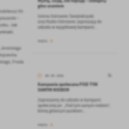
Myślę, czuję, nie hejtuję – oddajmy
głos uczniom
Jubileusz 55-
Gmina Ostrowiec Świętokrzyski
 piosenki –
oraz Radio Ostrowiec zapraszają do
oszku. Jak
udziału w wyjątkowej kampanii...
ektakl.
WIĘCEJ
, Jeremiego
Wojciecha
kiego, Freda
08 - 05 - 2025
Kampania społeczna POD TYM
SAMYM NIEBEM
Zapraszamy do udziału w kampanii
społecznej pn. „Pod tym samym niebem”,
której głównym punktem...
WIĘCEJ