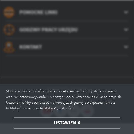
POMOCNE LINKI
GODZINY PRACY URZĘDU
KONTAKT
Odwiedzin: 1595918
Strona korzysta z plików cookies w celu realizacji usług. Możesz określić
warunki przechowywania lub dostępu do plików cookies klikając przycisk
Online: 2
Ustawienia. Aby dowiedzieć się więcej zachęcamy do zapoznania się z
Polityką Cookies oraz Polityką Prywatności.
ZAPISZ WYBRANE
USTAWIENIA