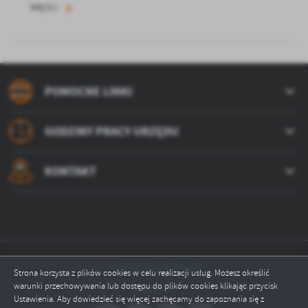
WIĘCEJ
POMOCNE LINKI
GODZINY PRACY URZĘDU
KONTAKT
Odwiedzin: 1597000
Strona korzysta z plików cookies w celu realizacji usług. Możesz określić
warunki przechowywania lub dostępu do plików cookies klikając przycisk
Online: 4
Ustawienia. Aby dowiedzieć się więcej zachęcamy do zapoznania się z