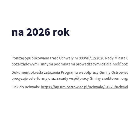
na 2026 rok
Poniżej opublikowana treść Uchwały nr XXXVII/12/2026 Rady Miasta O
pozarządowymi i innymi podmiotami prowadzącymi działalność poży
Dokument określa założenia Programu współpracy Gminy Ostrowiec Ś
precyzuje cele, formy oraz zasady współpracy Gminy z sektorem or
Link do uchwały:
https://bip.um.ostrowiec.pl/uchwala/31920/uchwala