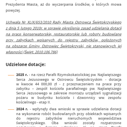
Prezydenta Miasta, aż do wyczerpania środków, o których mowa
powyżej.
Uchwała Nr XLIX/653/2010 Rady Miasta Ostrowca Świętokrzyskiego
z dnia 5 lutego 2010r. w sprawie określenia zasad udzielania dotacji
na prace konserwatorskie, restauratorskie lub roboty budowlane
przy zabytkach wpisanych do rejestru zabytków, położonych
na obszarze Gminy Ostrowiec Świętokrzyski, nie stanowiących jej
własności (Święt. 2010.106.786)
Udzielone dotacje:
2025 r.
- na rzecz Parafii Rzymskokatolickiej pw. Najświętszego
Serca Jezusowego w Ostrowcu Świętokrzyskim - dotacja
w kwocie 44 000,00 zł - z przeznaczeniem na prace przy
zabytku – zespół kościoła parafialnego pw. Najświętszego
Serca Jezusowego w zakresie montażu urządzeń sygnalizacji
pożaru w budynku kościoła i dzwonnicy ww. zespołu
kościelnego - etap II.
2024 r.
- wpłynęły dwa wnioski w sprawie udzielenia dotacji
na wykonanie robót budowlanych przy obiektach wpisanych
do rejestru zabytków nieruchomych województwa
świętokrzyskiego. Oba wnioski zostały rozpatrzone