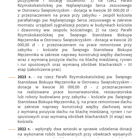
pozytywnie i dotację udzielono: 1) na rzecz Parafii
Rzymskokatolickiej pw. Najświętszego Serca Jezusowego
w Ostrowcu Świętokrzyskim - dotacja w kwocie 30 000,00 zł -
z przeznaczeniem na prace przy zabytku – zespół kościoła
parafialnego pw. Najświętszego Serca Jezusowego w zakresie
montażu urządzeń sygnalizacji pożaru w budynkach kościoła
i dzwonnicy ww. zespołu kościelnego; 2) na rzecz Parafii
Rzymskokatolickiej pw. Świętego Stanisława Biskupa
Męczennika w Ostrowcu Świętokrzyskim - dotacja w kwocie 20
000,00 zł - z przeznaczeniem na prace remontowe przy
zabytku – kościele pw. Świętego Stanisława Biskupa
Męczennika w zakresie naprawy konstrukcji więźby dachowej
wraz z wymianą poszycia dachu na blachę miedzianą, rynien
i rur spustowych oraz wymianą obróbek blacharskich – III
etap (zakończenie prac).
2023 r.
- na rzecz Parafii Rzymskokatolickiej pw. Świętego
Stanisława Biskupa Męczennika w Ostrowcu Świętokrzyskim -
dotacja w kwocie 30 000,00 zł - z przeznaczeniem
na realizowane prace konserwatorskie, restauratorskie
lub roboty budowlane przy zabytku – kościele pw. Świętego
Stanisława Biskupa Męczennika, tj. na prace remontowe dachu
w zakresie naprawy konstrukcji więźby dachowej wraz
z wymianą poszycia dachu na blachę miedzianą, rynien i rur
spustowych oraz wymianą obróbek blacharskich (II etap) ww.
kościoła.
2022 r.
- wpłynęły dwa wnioski w sprawie udzielenia dotacji
na wykonanie robót budowlanych przy obiektach wpisanych