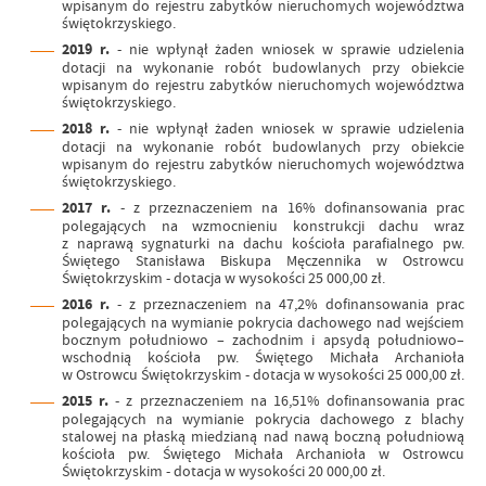
wpisanym do rejestru zabytków nieruchomych województwa
świętokrzyskiego.
2019 r.
- nie wpłynął żaden wniosek w sprawie udzielenia
dotacji na wykonanie robót budowlanych przy obiekcie
wpisanym do rejestru zabytków nieruchomych województwa
świętokrzyskiego.
2018 r.
- nie wpłynął żaden wniosek w sprawie udzielenia
dotacji na wykonanie robót budowlanych przy obiekcie
wpisanym do rejestru zabytków nieruchomych województwa
świętokrzyskiego.
2017 r.
- z przeznaczeniem na 16% dofinansowania prac
polegających na wzmocnieniu konstrukcji dachu wraz
z naprawą sygnaturki na dachu kościoła parafialnego pw.
Świętego Stanisława Biskupa Męczennika w Ostrowcu
Świętokrzyskim - dotacja w wysokości 25 000,00 zł.
2016 r.
- z przeznaczeniem na 47,2% dofinansowania prac
polegających na wymianie pokrycia dachowego nad wejściem
bocznym południowo – zachodnim i apsydą południowo–
wschodnią kościoła pw. Świętego Michała Archanioła
w Ostrowcu Świętokrzyskim - dotacja w wysokości 25 000,00 zł.
2015 r.
- z przeznaczeniem na 16,51% dofinansowania prac
polegających na wymianie pokrycia dachowego z blachy
stalowej na płaską miedzianą nad nawą boczną południową
kościoła pw. Świętego Michała Archanioła w Ostrowcu
Świętokrzyskim - dotacja w wysokości 20 000,00 zł.