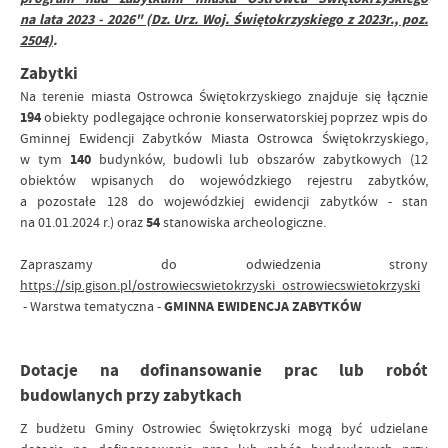
na lata 2023 - 2026" (Dz. Urz. Woj. Świętokrzyskiego z 2023r., poz.
2504)
.
Zabytki
Na terenie miasta Ostrowca Świętokrzyskiego znajduje się łącznie
194
obiekty podlegające ochronie konserwatorskiej poprzez wpis do
Gminnej Ewidencji Zabytków Miasta Ostrowca Świętokrzyskiego,
w tym
140
budynków, budowli lub obszarów zabytkowych (12
obiektów wpisanych do wojewódzkiego rejestru zabytków,
a pozostałe 128 do wojewódzkiej ewidencji zabytków - stan
na 01.01.2024 r.) oraz
54
stanowiska archeologiczne.
Zapraszamy do odwiedzenia strony
https://sip.gison.pl/ostrowiecswietokrzyski_ostrowiecswietokrzyski
- Warstwa tematyczna -
GMINNA EWIDENCJA ZABYTKÓW
Dotacje na dofinansowanie prac lub robót
budowlanych przy zabytkach
Z budżetu Gminy Ostrowiec Świętokrzyski mogą być udzielane