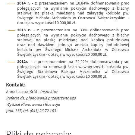
2014 r.
- z przeznaczeniem na 10,84% dofinansowania prac
polegających na wymianie pokrycia dachowego z blachy
stalowej na płaską miedzianą nad zakrystią kościoła pw.
Świętego Michała Archanioła w Ostrowcu Świętokrzyskim -
dotacja w wysokości 10 000,00 zł.
2013 r.
- z przeznaczeniem na 33% dofinansowania prac
polegających na wymianie pokrycia dachowego z blachy
stalowej na płaską miedzianą nad kaplicą południową
oraz nad daszkiem jednego aneksu kaplicy południowej
kościoła pw. Świetego Michała Archanioła w Ostrowcu
Świętokrzyskim - dotacja w wysokości 20 000,00 zł.
2012r.
-
z przeznaczeniem na 22,22% dofinansowania prac
polegających na renowacji ścian wewnętrznych kościoła pw.
Świętego Stanisława Biskupa Męczennika w Ostrowcu
Świętokrzyskim - dotacja w wysokości 10 000,00 zł.
Kontakt:
Anna Lasota-Król
- Inspektor
Referat ds. planowania przestrzennego
Wydział Planowania i Rozwoju
pok. 117, tel. (041) 26 72 163
Pliki do pobrania: