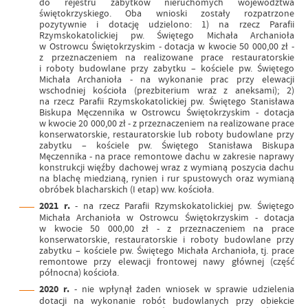
do rejestru zabytków nieruchomych województwa
świętokrzyskiego. Oba wnioski zostały rozpatrzone
pozytywnie i dotację udzielono: 1) na rzecz Parafii
Rzymskokatolickiej pw. Świętego Michała Archanioła
w Ostrowcu Świętokrzyskim - dotacja w kwocie 50 000,00 zł -
z przeznaczeniem na realizowane prace restauratorskie
i roboty budowlane przy zabytku – kościele pw. Świętego
Michała Archanioła - na wykonanie prac przy elewacji
wschodniej kościoła (prezbiterium wraz z aneksami); 2)
na rzecz Parafii Rzymskokatolickiej pw. Świętego Stanisława
Biskupa Męczennika w Ostrowcu Świętokrzyskim - dotacja
w kwocie 20 000,00 zł - z przeznaczeniem na realizowane prace
konserwatorskie, restauratorskie lub roboty budowlane przy
zabytku – kościele pw. Świętego Stanisława Biskupa
Męczennika - na prace remontowe dachu w zakresie naprawy
konstrukcji więźby dachowej wraz z wymianą poszycia dachu
na blachę miedzianą, rynien i rur spustowych oraz wymianą
obróbek blacharskich (I etap) ww. kościoła.
2021 r.
- na rzecz Parafii Rzymskokatolickiej pw. Świętego
Michała Archanioła w Ostrowcu Świętokrzyskim - dotacja
w kwocie 50 000,00 zł - z przeznaczeniem na prace
konserwatorskie, restauratorskie i roboty budowlane przy
zabytku – kościele pw. Świętego Michała Archanioła, tj. prace
remontowe przy elewacji frontowej nawy głównej (część
północna) kościoła.
2020 r.
- nie wpłynął żaden wniosek w sprawie udzielenia
dotacji na wykonanie robót budowlanych przy obiekcie