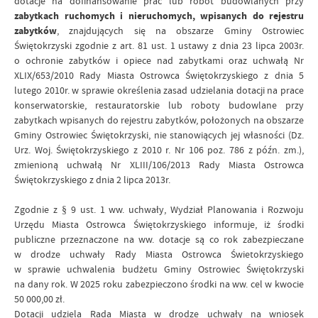
dotacje na dofinansowanie prac lub robót budowlanych przy
zabytkach ruchomych i nieruchomych, wpisanych do rejestru
zabytków
, znajdujących się na obszarze Gminy Ostrowiec
Świętokrzyski zgodnie z art. 81 ust. 1 ustawy z dnia 23 lipca 2003r.
o ochronie zabytków i opiece nad zabytkami oraz uchwałą Nr
XLIX/653/2010 Rady Miasta Ostrowca Świętokrzyskiego z dnia 5
lutego 2010r. w sprawie określenia zasad udzielania dotacji na prace
konserwatorskie, restauratorskie lub roboty budowlane przy
zabytkach wpisanych do rejestru zabytków, położonych na obszarze
Gminy Ostrowiec Świętokrzyski, nie stanowiących jej własności (Dz.
Urz. Woj. Świętokrzyskiego z 2010 r. Nr 106 poz. 786 z późn. zm.),
zmienioną uchwałą Nr XLIII/106/2013 Rady Miasta Ostrowca
Świętokrzyskiego z dnia 2 lipca 2013r.
Zgodnie z § 9 ust. 1 ww. uchwały, Wydział Planowania i Rozwoju
Urzędu Miasta Ostrowca Świętokrzyskiego informuje, iż środki
publiczne przeznaczone na ww. dotacje są co rok zabezpieczane
w drodze uchwały Rady Miasta Ostrowca Świetokrzyskiego
w sprawie uchwalenia budżetu Gminy Ostrowiec Świętokrzyski
na dany rok. W 2025 roku zabezpieczono środki na ww. cel w kwocie
50 000,00 zł.
Dotacji udziela Rada Miasta w drodze uchwały na wniosek