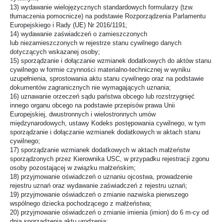
13) wydawanie wielojęzycznych standardowych formularzy (tzw.
tłumaczenia pomocnicze) na podstawie Rozporządzenia Parlamentu
Europejskiego i Rady (UE) Nr 2016/1191;
14) wydawanie zaświadczeń o zamieszczonych
lub niezamieszczonych w rejestrze stanu cywilnego danych
dotyczących wskazanej osoby;
15) sporządzanie i dołączanie wzmianek dodatkowych do aktów stanu
cywilnego w formie czynności materialno-technicznej w wyniku
uzupełnienia, sprostowania aktu stanu cywilnego oraz na podstawie
dokumentów zagranicznych nie wymagających uznania;
16) uznawanie orzeczeń sądu państwa obcego lub rozstrzygnięć
innego organu obcego na podstawie przepisów prawa Unii
Europejskiej, dwustronnych i wielostronnych umów
międzynarodowych, ustawy Kodeks postępowania cywilnego, w tym
sporządzanie i dołączanie wzmianek dodatkowych w aktach stanu
cywilnego;
17) sporządzanie wzmianek dodatkowych w aktach małżeństw
sporządzonych przez Kierownika USC, w przypadku rejestracji zgonu
osoby pozostającej w związku małżeńskim;
18) przyjmowanie oświadczeń o uznaniu ojcostwa, prowadzenie
rejestru uznań oraz wydawanie zaświadczeń z rejestru uznań;
19) przyjmowanie oświadczeń o zmianie nazwiska pierwszego
wspólnego dziecka pochodzącego z małżeństwa;
20) przyjmowanie oświadczeń o zmianie imienia (imion) do 6 m-cy od
dnia sporządzenia aktu urodzenia;