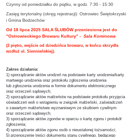
Czynny od poniedziałku do piątku, w godz. 7:30 - 15:30
Zasięg terytorialny (okręg rejestracji): Ostrowiec Świętokrzyski
i Gmina Bodzechów
Od 18 lipca 2025 SALA ŚLUBÓW przeniesiona jest do
"Ostrowieckiego Browaru Kultury"
- Sala Kominowa
(2 piętro, wejście od dziedzińca browaru, w końcu skrzydła
wzdłuż ul. Siennieńskiej).
Zakres działania:
1) sporządzanie aktów urodzeń na podstawie karty urodzenia/karty
martwego urodzenia oraz protokołu zgłoszenia urodzenia
lub zgłoszenia urodzenia w formie dokumentu elektronicznego
oraz orzeczeń sądowych;
2) sporządzanie aktów małżeństw na podstawie protokołu przyjęcia
oświadczeń woli o wstąpieniu w związek małżeński, zaświadczeń
o zawartym małżeństwie wyznaniowym ze skutkiem cywilnym
oraz orzeczeń sądowych;
3) sporządzanie aktów zgonów w oparciu o kartę zgonu i protokół
zgłoszenia;
4) sporządzanie aktów zgonu osób o nieustalonej tożsamości;
5) przenoszenie treści dokumentu stanu cywilnego, będącego