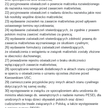
21) przyjmowanie oświadczeń o powrocie małżonka rozwiedzionego
do nazwiska noszonego przed zawarciem małżeństwa;
22) przyjmowanie oświadczeń o nadaniu dziecku nazwiska jakie nosi
lub nosiłoby wspólne dziecko małżonków;
23) wydawanie zezwoleń na zawarcie małżeństwa przed upływem
ustawowego terminu wyczekiwania;
24) wydawanie zaświadczeń stwierdzających, że zgodnie z prawem
polskim można zawrzeć małżeństwo za granicą;
25) wydawanie zaświadczeń stwierdzających zdolność prawną do
zawarcia małżeństwa wyznaniowego ze skutkiem cywilnym;
26) wydawanie formularzy zaświadczeń stwierdzających,
że oświadczenia o wstąpieniu w związek małżeński zostały złożone
w obecności duchownego;
27) prowadzenie rejestru oświadczeń o braku okoliczności
wyłączających zawarcie małżeństwa;
28) sporządzanie wzmianek dodatkowych w aktach stanu cywilnego
w oparciu o oświadczenia o uznaniu ojcostwa złożone przed
Kierownikiem USC;
29) zamieszczanie przypisków przy innych aktach stanu cywilnego
dotyczących tej samej osoby;
30) występowanie w związku ze sporządzeniem aktu urodzenia do
ministra właściwego ds. wewnętrznych o nadanie numeru PESEL dla
urodzonych w kraju dzieci obywateli polskich oraz dzieci
cudzoziemców trwale związanych z Polską, a także występowanie