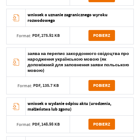
wniosek o uznanie zagranicznego wyroku
rozwodowego
PDF,
275.92 KB
POBIERZ
Format:
заява на перепис закордонного свідоцтва про
народження українською мовою (як
допоміжний для заповнення заяви польською
мовою)
PDF,
135.7 KB
POBIERZ
Format:
wniosek o wydanie odpisu aktu (urodzenia,
małżeństwa lub zgonu)
PDF,
148.98 KB
POBIERZ
Format: