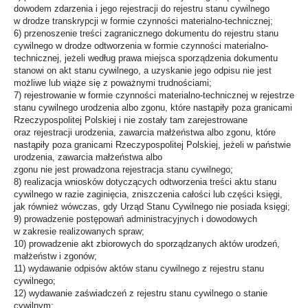
dowodem zdarzenia i jego rejestracji do rejestru stanu cywilnego
w drodze transkrypcji w formie czynności materialno-technicznej;
6) przenoszenie treści zagranicznego dokumentu do rejestru stanu
cywilnego w drodze odtworzenia w formie czynności materialno-
technicznej, jeżeli według prawa miejsca sporządzenia dokumentu
stanowi on akt stanu cywilnego, a uzyskanie jego odpisu nie jest
możliwe lub wiąże się z poważnymi trudnościami;
7) rejestrowanie w formie czynności materialno-technicznej w rejestrze
stanu cywilnego urodzenia albo zgonu, które nastąpiły poza granicami
Rzeczypospolitej Polskiej i nie zostały tam zarejestrowane
oraz rejestracji urodzenia, zawarcia małżeństwa albo zgonu, które
nastąpiły poza granicami Rzeczypospolitej Polskiej, jeżeli w państwie
urodzenia, zawarcia małżeństwa albo
zgonu nie jest prowadzona rejestracja stanu cywilnego;
8) realizacja wniosków dotyczących odtworzenia treści aktu stanu
cywilnego w razie zaginięcia, zniszczenia całości lub części księgi,
jak również wówczas, gdy Urząd Stanu Cywilnego nie posiada księgi;
9) prowadzenie postępowań administracyjnych i dowodowych
w zakresie realizowanych spraw;
10) prowadzenie akt zbiorowych do sporządzanych aktów urodzeń,
małżeństw i zgonów;
11) wydawanie odpisów aktów stanu cywilnego z rejestru stanu
cywilnego;
12) wydawanie zaświadczeń z rejestru stanu cywilnego o stanie
cywilnym;