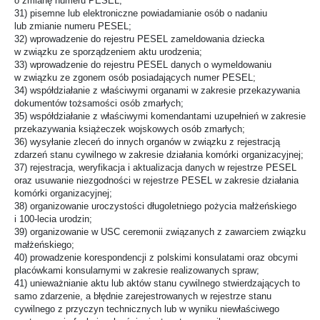
o zmianę numeru PESEL;
31) pisemne lub elektroniczne powiadamianie osób o nadaniu
lub zmianie numeru PESEL;
32) wprowadzenie do rejestru PESEL zameldowania dziecka
w związku ze sporządzeniem aktu urodzenia;
33) wprowadzenie do rejestru PESEL danych o wymeldowaniu
w związku ze zgonem osób posiadających numer PESEL;
34) współdziałanie z właściwymi organami w zakresie przekazywania
dokumentów tożsamości osób zmarłych;
35) współdziałanie z właściwymi komendantami uzupełnień w zakresie
przekazywania książeczek wojskowych osób zmarłych;
36) wysyłanie zleceń do innych organów w związku z rejestracją
zdarzeń stanu cywilnego w zakresie działania komórki organizacyjnej;
37) rejestracja, weryfikacja i aktualizacja danych w rejestrze PESEL
oraz usuwanie niezgodności w rejestrze PESEL w zakresie działania
komórki organizacyjnej;
38) organizowanie uroczystości długoletniego pożycia małżeńskiego
i 100-lecia urodzin;
39) organizowanie w USC ceremonii związanych z zawarciem związku
małżeńskiego;
40) prowadzenie korespondencji z polskimi konsulatami oraz obcymi
placówkami konsularnymi w zakresie realizowanych spraw;
41) unieważnianie aktu lub aktów stanu cywilnego stwierdzających to
samo zdarzenie, a błędnie zarejestrowanych w rejestrze stanu
cywilnego z przyczyn technicznych lub w wyniku niewłaściwego